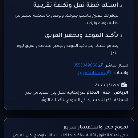
استلم خطة نقل وتكلفة تقريبية
نجهز لك مقترح يناسب جدولك، ونوضح ما يشمله السعر من
تغليف وفك وتركيب.
تأكيد الموعد وتجهيز الفريق
بعد موافقتك، يتم تأكيد الموعد وتجهيز الشاحنة والفريق ليوم
النقل.
اتصال مباشر:
0553049666
واتساب:
بدء محادثة فورية
تغطية رئيسية
الرياض – جدة – الدمام
مع إمكانية النقل بين العديد من مدن
المملكة. اذكر لنا مسارك في النموذج لنأكد لك التوفّر.
نموذج حجز واستفسار سريع
يرجى تعبئة الحقول التالية بدقة؛ كلما كانت البيانات أوضح، كان العرض