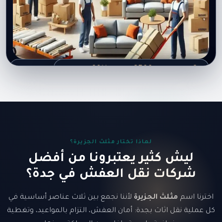
+90%
+3500
+8
تغطية داخلية وبين المدن
سنوات خبرة
عملية نقل مكتملة
عملاء يعاودون التعامل
نقل داخل الرياض، جدة، الدمام، ونقل بين المدن حسب خط السير المتاح.
لماذا تختار مثلث الجزيرة؟
ليش كثير يعتبرونا من أفضل
شركات نقل العفش في جدة؟
اخترنا اسم
مثلث الجزيرة
لأننا نجمع بين ثلاث عناصر أساسية في
كل عملية نقل اثاث بجدة: أمان العفش، التزام بالمواعيد، وتغطية