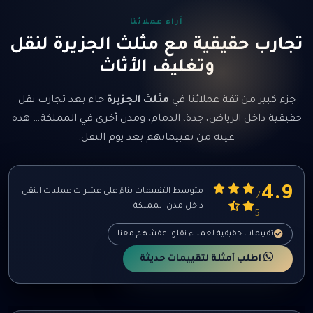
جوال:
0553049666
آراء عملائنا
واتساب:
رد خلال أقصر وقت ممكن
تجارب حقيقية مع مثلث الجزيرة لنقل
وتغليف الأثاث
جزء كبير من ثقة عملائنا في
مثلث الجزيرة
جاء بعد تجارب نقل
حقيقية داخل الرياض، جدة، الدمام، ومدن أخرى في المملكة… هذه
عينة من تقييماتهم بعد يوم النقل.
4.9
متوسط التقييمات بناءً على عشرات عمليات النقل
/
داخل مدن المملكة
5
تقييمات حقيقية لعملاء نقلوا عفشهم معنا
اطلب أمثلة لتقييمات حديثة