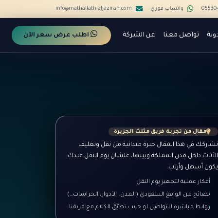
05530
واتساب فوري
info@mathallath-aljazirah.com
ونة
تواصل معنا
عن الشركة
اطلب عرض سعر الآن
مقال من تجربة فريق مثلث الجزيرة
شاركك في هذا المقال خبرة ميدانية من نقل وتغليف
لأثاث داخل مدن المملكة وبينها، علشان يوم النقل عندك
كون أسهل وأرتب.
أفكار عملية لتجهيز يوم النقل
نصائح من الواقع السعودي (المدن، الأدوار، الحراسات…)
روابط مباشرة للتواصل لو حابب تطبّق الكلام مع فريقنا