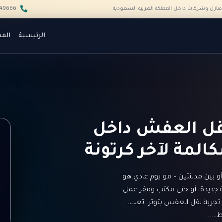
منازل وشركات داخل المملكة العربية السعودية
49666
الرئيسية
المد
نقل العفش داخل
المة لآخر كرتونة
ن
ا
ي
بين مدينتين – مو يوم عادي.هو
اية جديدة، أو حتى مكتب ومقر عمل
تجربة نقل العفش بتوتر، تعب،
ط…...