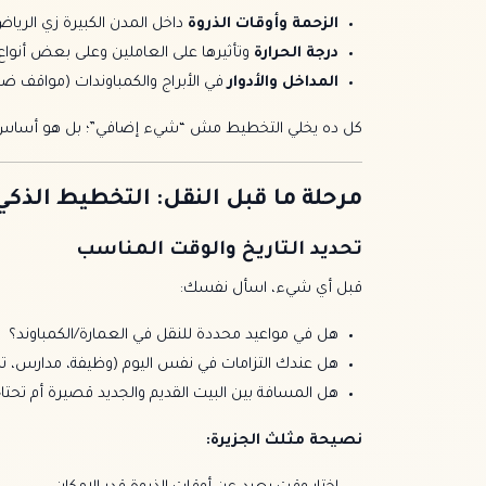
الزحمة وأوقات الذروة
داخل المدن الكبيرة زي الرياض
درجة الحرارة
وتأثيرها على العاملين وعلى بعض أنواع ا
المداخل والأدوار
في الأبراج والكمباوندات (مواقف ض
كل ده يخلي التخطيط مش “شيء إضافي”؛ بل هو أساس 
مرحلة ما قبل النقل: التخطيط الذكي
تحديد التاريخ والوقت المناسب
قبل أي شيء، اسأل نفسك:
هل في مواعيد محددة للنقل في العمارة/الكمباوند؟
هل عندك التزامات في نفس اليوم (وظيفة، مدارس، ت
هل المسافة بين البيت القديم والجديد قصيرة أم تحت
نصيحة مثلث الجزيرة: