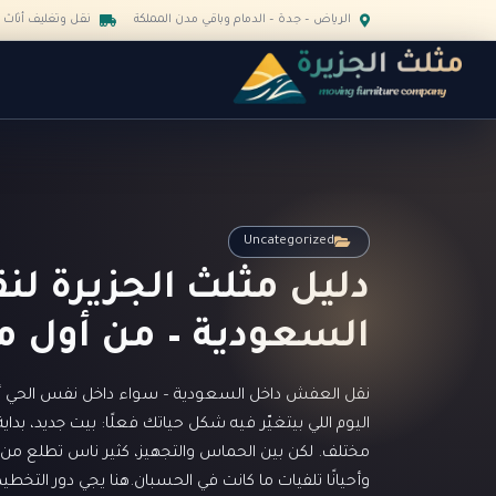
Ski
الرياض – جدة – الدمام وباقي مدن المملكة
نقل وتغليف أثاث 
t
mai
conten
Uncategorized
دليل مثلث الجزيرة ل
السعودية – من أول مك
نقل العفش داخل السعودية – سواء داخل نفس الحي أو 
اليوم اللي بيتغيّر فيه شكل حياتك فعلًا: بيت جديد، بد
مختلف. لكن بين الحماس والتجهيز، كثير ناس تطلع من 
وأحيانًا تلفيات ما كانت في الحسبان.هنا يجي دور التخطي