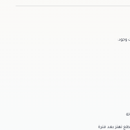
 وجود:
ة
طع تهتز بعد فترة